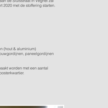
an de Sluisstraat in Veghel zal
t 2020 met de stoffering starten.
eën (hout & aluminium)
 vouwgordijnen, paneelgordijnen
maakt worden met een aantal
oosterkwartier.