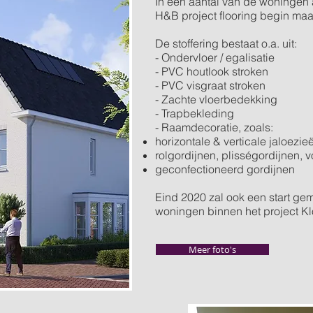
In een aantal van de woningen a
H&B project flooring begin maar
De stoffering bestaat o.a. uit:
- Ondervloer / egalisatie
- PVC houtlook stroken
- PVC visgraat stroken
- Zachte vloerbedekking
- Trapbekleding
- Raamdecoratie, zoals:
horizontale & verticale jaloezi
rolgordijnen, plisségordijnen,
geconfectioneerd gordijnen
Eind 2020 zal ook een start ge
woningen binnen het project Kl
Meer foto's